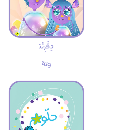
دِفْرِنْت
وتة