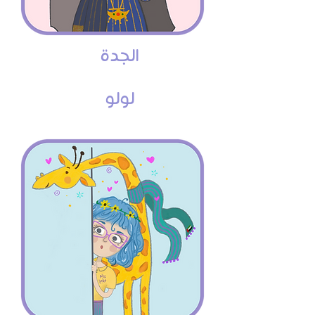
الجدة
لولو