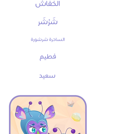
الخفاش
شَرْشَر
الساحرة شرشورة
فطيم
سعيد