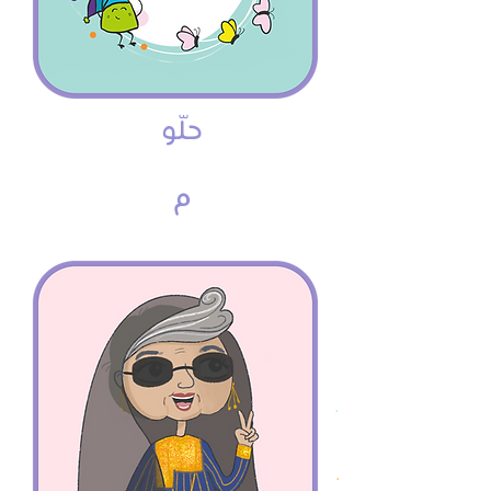
حلّو
م